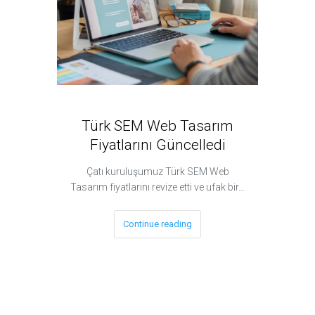
Türk SEM Web Tasarım
Güzel
Fiyatlarını Güncelledi
Googl
Çatı kuruluşumuz Türk SEM Web
Tasarım fiyatlarını revize etti ve ufak bir…
Çok deği
İnter
Continue reading