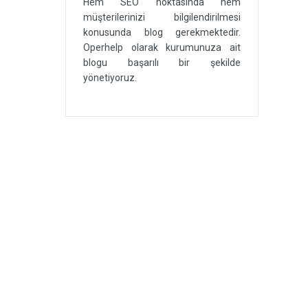
Hem SEO noktasında hem
müşterilerinizi bilgilendirilmesi
konusunda blog gerekmektedir.
Operhelp olarak kurumunuza ait
blogu başarılı bir şekilde
yönetiyoruz.