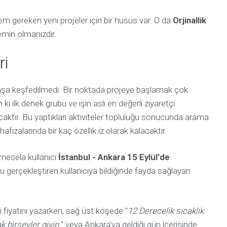
gereken yeni projeler için bir husus var. O da
Orjinallik
emin olmanızdır.
ri
aşa keşfedilmedi. Bir noktada projeye başlamak çok
 ki ilk denek grubu ve işin aslı en değerli ziyaretçi
acaktır. Bu yaptıkları aktiviteler topluluğu sonucunda arama
fızalarında bir kaç özellik iz olarak kalacaktır.
 mesela kullanıcı
İstanbul - Ankara 15 Eylül'de
uyu gerçekleştiren kullanıcıya bildiğinde fayda sağlayan
i fiyatını yazarken, sağ üst köşede "
12 Derecelik sıcaklık
 birşeyler giyin.
" veya Ankara'ya geldiği gün içerisinde