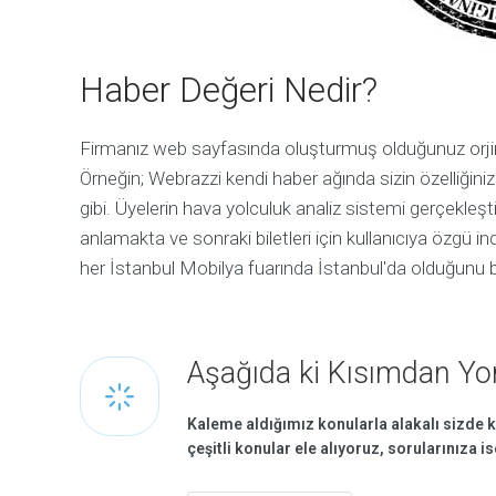
o
n
g
d
e
p
t
r
m
o
Haber Değeri Nedir?
o
j
r
e
e
c
s
t
Firmanız web sayfasında oluşturmuş olduğunuz orjinal 
a
l
Örneğin; Webrazzi kendi haber ağında sizin özelliğiniz
e
gibi. Üyelerin hava yolculuk analiz sistemi gerçekleşt
anlamakta ve sonraki biletleri için kullanıcıya özgü i
S
her İstanbul Mobilya fuarında İstanbul'da olduğunu bi
o
c
i
a
l
Aşağıda ki Kısımdan Yor
M
e
d
Kaleme aldığımız konularla alakalı sizde k
y
çeşitli konular ele alıyoruz, sorularınıza 
a
G