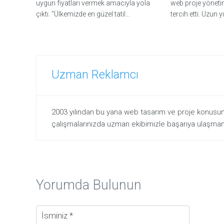
m
uygun fiyatları vermek amacıyla yola
web proje yönetim
a
çıktı. “Ülkemizde en güzel tatil…
tercih etti. Uzun y
H
i
z
m
Uzman Reklamcı
e
t
l
e
2003 yılından bu yana web tasarım ve proje konus
r
çalışmalarınızda uzman ekibimizle başarıya ulaşmanı
i
m
i
z
i
K
Yorumda Bulunun
a
r
ş
ı
l