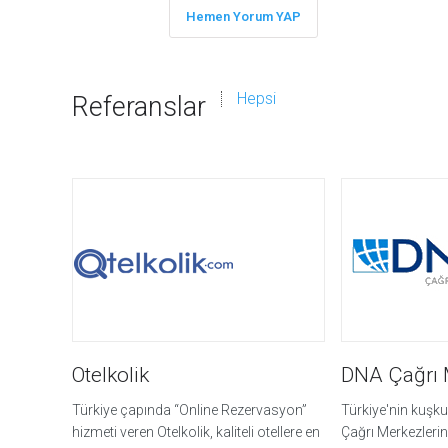
e
Hemen Yorum YAP
l
i
ş
t
Hepsi
Referanslar
i
r
m
e
S
o
s
y
a
l
M
e
d
y
a
d
a
Otelkolik
DNA Çağrı 
V
a
r
Türkiye çapında “Online Rezervasyon”
Türkiye'nin kuşk
O
hizmeti veren Otelkolik, kaliteli otellere en
Çağrı Merkezleri
l