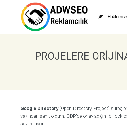
Hakkımız
W
V
e
i
PROJELERE ORIJIN
b
z
G
y
e
o
l
n
i
u
ş
m
t
u
i
z
r
H
m
a
Google Directory
(Open Directory Project) süreçler
e
k
k
P
yakından şahit oldum.
ODP
'de onayladığım bir çok 
r
ı
o
sevindiriyor.
n
j