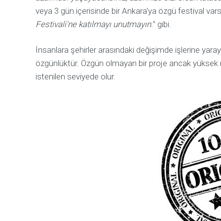
e
a
veya 3 gün içerisinde bir Ankara'ya özgü festival vars
n
l
O
Festivali'ne katılmayı unutmayın.
" gibi.
ı
p
ş
e
m
İnsanlara şehirler arasındaki değişimde işlerine yaray
r
a
h
özgünlüktür. Özgün olmayan bir proje ancak yüksek m
l
e
a
istenilen seviyede olur.
l
r
p
ı
?
H
S
o
e
w
l
w
e
e
c
c
t
a
e
n
d
h
c
e
l
l
i
p
e
y
n
o
t
u
s
t
a