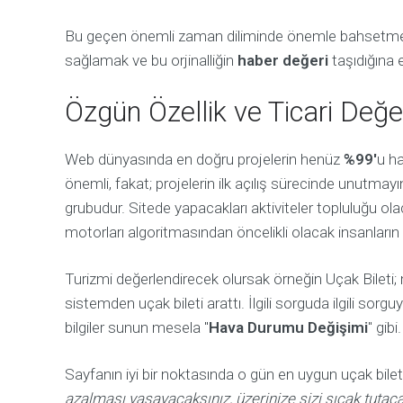
d
e
a
v
Bu geçen önemli zaman diliminde önemle bahsetmem 
e
H
İ
sağlamak ve bu orjinalliğin
haber değeri
i
taşıdığına 
ç
g
e
h
r
l
Özgün Özellik ve Ticari Değe
i
y
k
e
G
x
e
p
Web dünyasında en doğru projelerin henüz
%99'
u h
l
e
i
r
önemli, fakat; projelerin ilk açılış sürecinde unutmayın
ş
i
t
grubudur. Sitede yapacakları aktiviteler topluluğu ol
e
i
n
r
motorları algoritmasından öncelikli olacak insanların ha
c
m
e
d
t
Turizmi değerlendirecek olursak örneğin Uçak Bileti;
e
G
sistemden uçak bileti arattı. İlgili sorguda ilgili sorg
a
o
bilgiler sunun mesela "
Hava Durumu Değişimi
" gibi.
o
g
N
l
Sayfanın iyi bir noktasında o gün en uygun uçak bilet
e
e
d
azalması yaşayacaksınız, üzerinize sizi sıcak tutacak
Ç