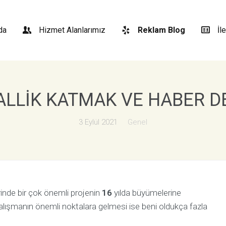
da
Hizmet Alanlarımız
Reklam Blog
İl
ALLIK KATMAK VE HABER 
3 Eylül 2021
Genel
inde bir çok önemli projenin
16
yılda büyümelerine
çalışmanın önemli noktalara gelmesi ise beni oldukça fazla